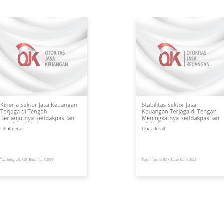
rja Sektor Jasa Keuangan
Stabilitas Sektor Jasa
aga di Tengah
Keuangan Terjaga di Teng
anjutnya Ketidakpastian
Meningkatnya Ketidakpast
isi Global
Global
detail
Lihat detail
y 2026
14 Apr 2026
ografis RDK Bulan April 2026
Tag: Infografis RDK Bulan Maret 2026